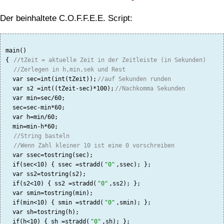
Der beinhaltete C.O.F.F.E.E. Script:
main()

{ 
//tZeit = aktuelle Zeit in der Zeitleiste (in Sekunden)
//Zerlegen in h,min,sek und Rest
  var sec=int(int(tZeit));
//auf Sekunden runden
  var s2 =int((tZeit-sec)*100);
//Nachkomma Sekunden
  var min=sec/60;

  sec=sec-min*60;

  var h=min/60;

  min=min-h*60;

//String basteln
//Wenn Zahl kleiner 10 ist eine 0 vorschreiben
  var ssec=tostring(sec);

  if(sec<10) { ssec =stradd(
"0"
,ssec); };

  var ss2=tostring(s2);

  if(s2<10) { ss2 =stradd(
"0"
,ss2); };

  var smin=tostring(min);

  if(min<10) { smin =stradd(
"0"
,smin); };

  var sh=tostring(h);

  if(h<10) { sh =stradd(
"0"
,sh); };
