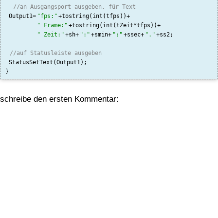
//an Ausgangsport ausgeben, für Text
 Output1=
"fps:"
+tostring(int(tfps))+

" Frame:"
+tostring(int(tZeit*tfps))+

" Zeit:"
+sh+
":"
+smin+
":"
+ssec+
"."
+ss2;

//auf Statusleiste ausgeben
 StatusSetText(Output1);

schreibe den ersten Kommentar: