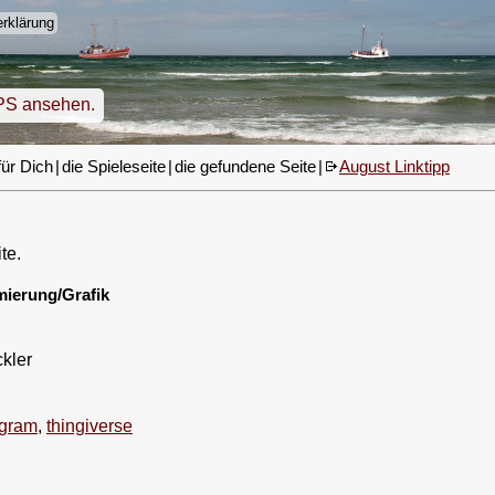
rklärung
PS ansehen.
für Dich
|
die Spieleseite
|
die gefundene Seite
|
August Linktipp
te.
ierung/Grafik
ckler
agram
,
thingiverse