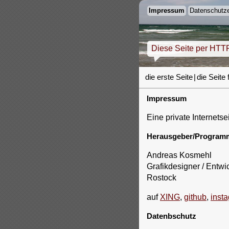
Impressum
Datenschutze
Diese Seite per HTT
die erste Seite
|
die Seite 
Impressum
Eine private Internetsei
Herausgeber/Programm
Andreas Kosmehl
Grafikdesigner / Entwi
Rostock
auf
XING
,
github
,
inst
Datenbschutz