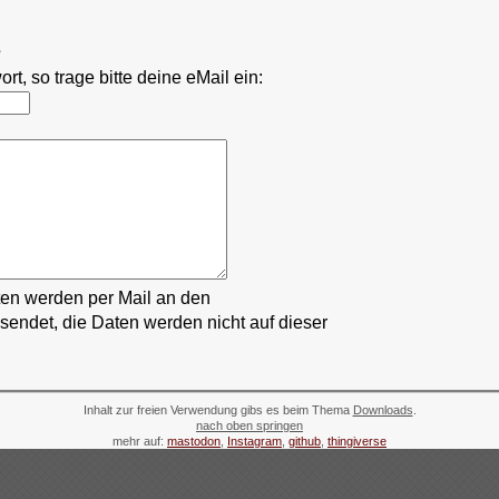
?
t, so trage bitte deine eMail ein:
en werden per Mail an den
sendet, die Daten werden nicht auf dieser
Inhalt zur freien Verwendung gibs es beim Thema
Downloads
.
nach oben springen
mehr auf:
mastodon
,
Instagram
,
github
,
thingiverse