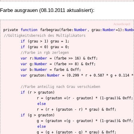
Farbe ausgrauen (08.10.2011 aktualisiert):
ActionScript3
private 
function
 farbegrau(farbe:
Number
, grau:
Number
=1):
Numb
//Gültigkeitsbereich des Multiplikators
if
 (grau > 1) grau = 1;

if
 (grau < 0) grau = 0;

//Farbe in rgb zerlegen
var 
r:
Number
 = (farbe >> 16) & 0xff;

var 
g:
Number
 = (farbe >> 8) & 0xff;

var 
b:
Number
 = farbe & 0xff;

var 
grauton:
Number
 = (0.299 * r + 0.587 * g + 0.114 *
//Farbe anteilig nach Grau verschieben
if
 (r > grauton)

		r = (grauton +(r - grauton) * (1-grau))& 0xff;

else
		r = (r + (grauton - r) * grau) & 0xff;

if
 (g > grauton)

		g = (grauton +(g - grauton) * (1-grau))& 0xff;

else
		g = (g + (grauton - g) * grau) & 0xff;
