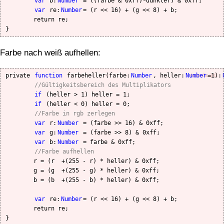
var 
b:
Number
 = ((farbe & 0xff)*dunkler) & 0xff;

var 
re:
Number
= (r << 16) + (g << 8) + b;

	return re;

Farbe nach weiß aufhellen:
private 
function
 farbeheller(farbe:
Number
, heller:
Number
=1):
ActionScript3
//Gültigkeitsbereich des Multiplikators
if
 (heller > 1) heller = 1;

if
 (heller < 0) heller = 0;

//Farbe in rgb zerlegen
var 
r:
Number
 = (farbe >> 16) & 0xff;

var 
g:
Number
 = (farbe >> 8) & 0xff;

var 
b:
Number
 = farbe & 0xff;

//Farbe aufhellen
	r = (r  +(255 - r) * heller) & 0xff;

	g = (g  +(255 - g) * heller) & 0xff;

	b = (b  +(255 - b) * heller) & 0xff;

var 
re:
Number
= (r << 16) + (g << 8) + b;

	return re;
