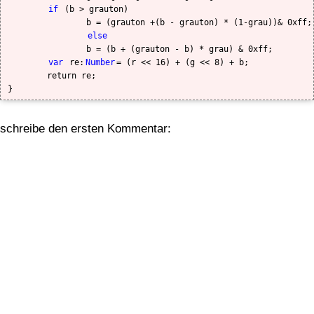
if
 (b > grauton)

		b = (grauton +(b - grauton) * (1-grau))& 0xff;

else
		b = (b + (grauton - b) * grau) & 0xff;

var 
re:
Number
= (r << 16) + (g << 8) + b;

	return re;

schreibe den ersten Kommentar: