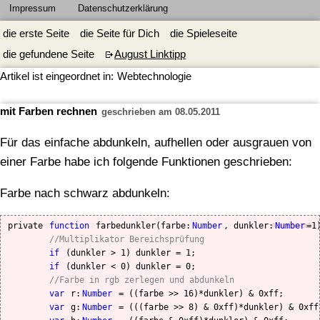
Impressum
Datenschutzerklärung
die erste Seite
die Seite für Dich
die Spieleseite
die gefundene Seite
August Linktipp
Artikel ist eingeordnet in:
Webtechnologie
mit Farben rechnen
geschrieben am 08.05.2011
Für das einfache abdunkeln, aufhellen oder ausgrauen von
einer Farbe habe ich folgende Funktionen geschrieben:
Farbe nach schwarz abdunkeln:
private 
function
 farbedunkler(farbe:
Number
, dunkler:
Number
=1
ActionScript3
//Multiplikator Bereichsprüfung
if
 (dunkler > 1) dunkler = 1;

if
 (dunkler < 0) dunkler = 0;

//Farbe in rgb zerlegen und abdunkeln
var 
r:
Number
 = ((farbe >> 16)*dunkler) & 0xff;

var 
g:
Number
 = (((farbe >> 8) & 0xff)*dunkler) & 0xff;