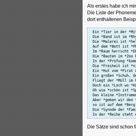
Als erstes habe ich mi
Die Liste der Phoneme
dort enthaltenen Beisp
 Ein *Tier in der *Mi
 Die *Band ist im *Rh
 Die *Malerei ist *hel
 Auf dem *Bett ist *P
 Im *Raum herrscht *E
 Die *Bauten im *Zoo 
 In der *Prüfung *kom
 Die *Freiheit ist *n
 Ein *Hut vom *Pirat 
 Ein großen *Schuh, d
 Fliegt der *Müll im 
 Doch ein *Loch wo *H
 Oh wie *schön ist *S
 Das kleine *Instrume
 Aber *geben wir den 
 so ist auf dem *Berg
 Die *Synode der *Fami
 In der *Reihe steht 
Die Sätze sind schon f