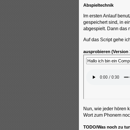
Abspieltechnik
Im ersten Anlauf benut
gespeichert sind, in e
abgespielt. Dann das 
Auf das Script gehe ic
ausprobieren (Version 
Nun, wie jeder hören 
Wort zum Phonem noch 
TODO/Was noch zu tu