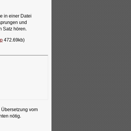
e in einer Datei
esprungen und
n Satz hören.
ip
472.69kb)
ie Übersetzung vom
ten nötig.