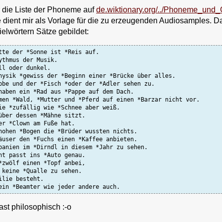
r die Liste der Phoneme auf
de.wiktionary.org/../Phoneme_und
 dient mir als Vorlage für die zu erzeugenden Audiosamples. D
ielwörtern Sätze gebildet:
tte der *Sonne ist *Reis auf.

ythmus der Musik.

l oder dunkel.

hysik *gewiss der *Beginn einer *Brücke über alles.

bbe und der *Fisch *oder der *Adler sehen zu.

haben ein *Rad aus *Pappe auf dem Dach.

men *Wald, *Mutter und *Pferd auf einen *Barzar nicht vor.

ie *zufällig wie *Schnee aber weiß.

über dessen *Mähne sitzt.

er *Clown am Fuße hat.

hohen *Bogen die *Brüder wussten nichts.

äuser den *Fuchs einen *Kaffee anbieten.

panien im *Dirndl in diesem *Jahr zu sehen.

nt passt ins *Auto genau.

*zwölf einen *Topf anbei,

 keine *Qualle zu sehen.

lie besteht.

ein *Beamter wie jeder andere auch.
ast philosophisch :-o