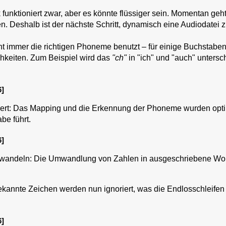
funktioniert zwar, aber es könnte flüssiger sein. Momentan geht
n. Deshalb ist der nächste Schritt, dynamisch eine Audiodatei
 immer die richtigen Phoneme benutzt – für einige Buchstabe
chkeiten. Zum Beispiel wird das
"ch"
in "ich" und "auch" untersc
6]
ert: Das Mapping und die Erkennung der Phoneme wurden optim
e führt.
6]
andeln: Die Umwandlung von Zahlen in ausgeschriebene Worte
annte Zeichen werden nun ignoriert, was die Endlosschleifen 
6]