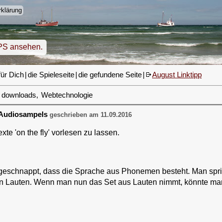
klärung
PS ansehen.
für Dich
|
die Spieleseite
|
die gefundene Seite
|
August Linktipp
downloads
,
Webtechnologie
Audiosampels
geschrieben am 11.09.2016
xte 'on the fly' vorlesen zu lassen.
geschnappt, dass die Sprache aus Phonemen besteht. Man sprich
n Lauten. Wenn man nun das Set aus Lauten nimmt, könnte ma