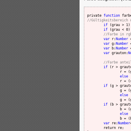
private 
function
 farb
//Gültigkeitsbereich 
if
 (grau > 1)
if
 (grau < 0)
//Farbe in rg
var 
r:
Number
 
var 
g:
Number
 
var 
b:
Number
 
var 
grauton:
N
//Farbe antei
if
 (r > grauto
		r = (grauton +(r - grauton) * (1-grau))& 0xff;

else
		r = (r + (grauton - r) * grau) & 0xff;

if
 (g > grauto
		g = (grauton +(g - grauton) * (1-grau))& 0xff;

else
		g = (g + (grauton - g) * grau) & 0xff;

if
 (b > grauto
		b = (grauton +(b - grauton) * (1-grau))& 0xff;

else
		b = (b + (grauton - b) * grau) & 0xff;

var 
re:
Number
	return re;
