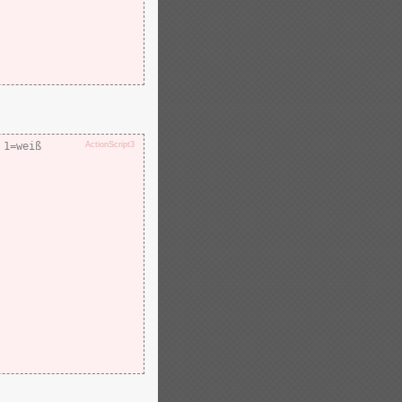
 1=weiß
ActionScript3