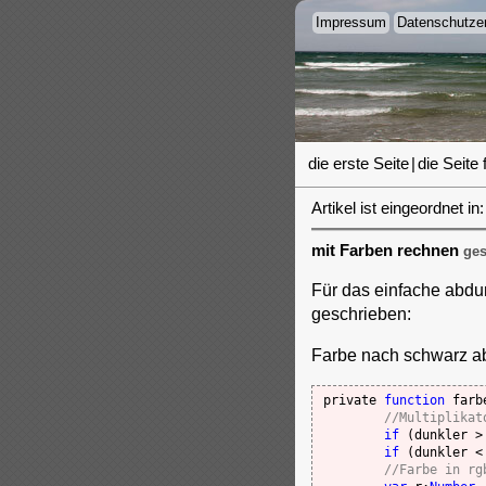
Impressum
Datenschutzer
die erste Seite
|
die Seite 
Artikel ist eingeordnet in:
mit Farben rechnen
ges
Für das einfache abdu
geschrieben:
Farbe nach schwarz a
private 
function
 farb
//Multiplikat
if
 (dunkler >
if
 (dunkler <
//Farbe in rg