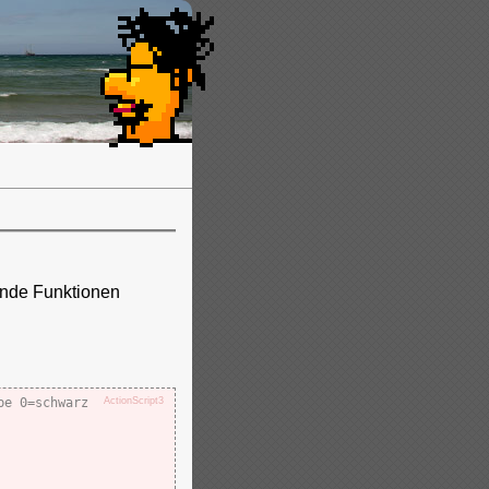
ende Funktionen
be 0=schwarz
ActionScript3