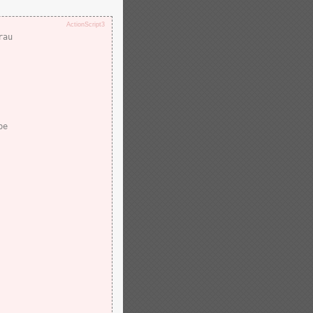
ActionScript3
rau
//Grau der Farbe	