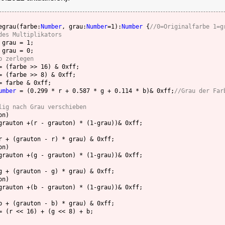
egrau(farbe:
Number
, grau:
Number
=1):
Number
 {
//0=Originalfarbe 1=g
des Multiplikators
 grau = 1;

 grau = 0;

b zerlegen
= (farbe >> 16) & 0xff;

= (farbe >> 8) & 0xff;

= farbe & 0xff;

umber
 = (0.299 * r + 0.587 * g + 0.114 * b)& 0xff;
lig nach Grau verschieben
n)

n)

n)

= (r << 16) + (g << 8) + b;
