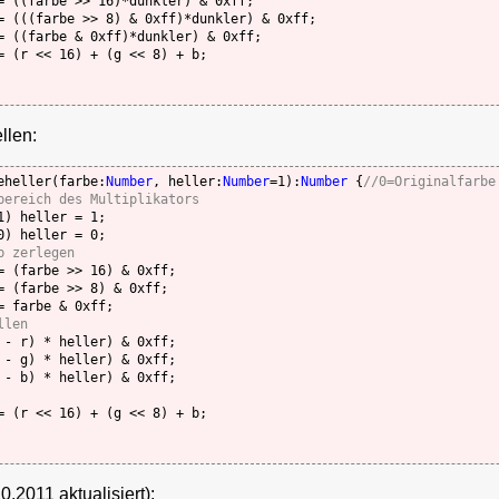
= ((farbe >> 16)*dunkler) & 0xff;

= (((farbe >> 8) & 0xff)*dunkler) & 0xff;

= ((farbe & 0xff)*dunkler) & 0xff;

= (r << 16) + (g << 8) + b;

llen:
eheller(farbe:
Number
, heller:
Number
=1):
Number
 {
//0=Originalfarbe
bereich des Multiplikators
1) heller = 1;

0) heller = 0;

b zerlegen
= (farbe >> 16) & 0xff;

= (farbe >> 8) & 0xff;

= farbe & 0xff;

llen
= (r << 16) + (g << 8) + b;

.2011 aktualisiert):