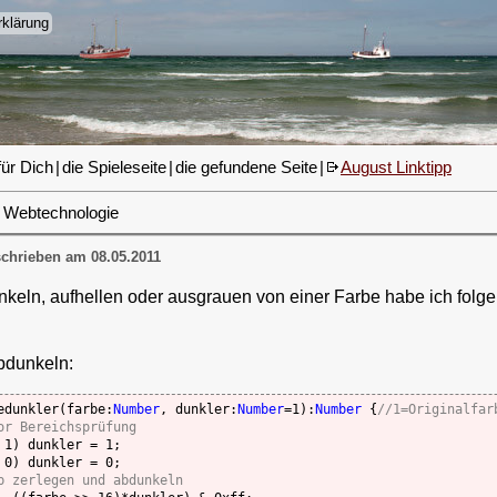
klärung
für Dich
|
die Spieleseite
|
die gefundene Seite
|
August Linktipp
Webtechnologie
chrieben am 08.05.2011
nkeln, aufhellen oder ausgrauen von einer Farbe habe ich folg
bdunkeln:
edunkler(farbe:
Number
, dunkler:
Number
=1):
Number
 {
//1=Originalfar
or Bereichsprüfung
 1) dunkler = 1;

 0) dunkler = 0;

b zerlegen und abdunkeln