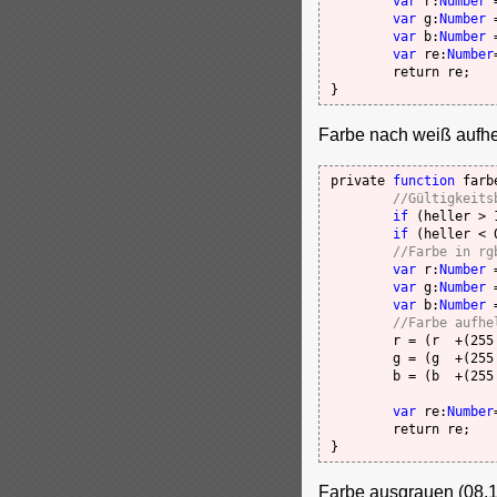
var 
r:
Number
 
var 
g:
Number
 
var 
b:
Number
 
var 
re:
Number
	return re;

Farbe nach weiß aufhe
private 
function
 farb
//Gültigkeits
if
 (heller > 
if
 (heller < 
//Farbe in rg
var 
r:
Number
 
var 
g:
Number
 
var 
b:
Number
 
//Farbe aufhe
	r = (r  +(255 - r) * heller) & 0xff;

	g = (g  +(255 - g) * heller) & 0xff;

	b = (b  +(255 - b) * heller) & 0xff;

var 
re:
Number
	return re;

Farbe ausgrauen (08.10