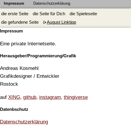
Impressum
Datenschutzerklärung
die erste Seite
die Seite für Dich
die Spieleseite
die gefundene Seite
August Linktipp
Impressum
Eine private Internetseite.
Herausgeber/Programmierung/Grafik
Andreas Kosmehl
Grafikdesigner / Entwickler
Rostock
auf
XING
,
github
,
instagram
,
thingiverse
Datenbschutz
Datenschutzerklärung