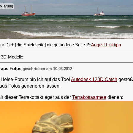
klärung
für Dich
|
die Spieleseite
|
die gefundene Seite
|
August Linktipp
3D-Modelle
D aus Fotos
geschrieben am 10.03.2012
 Heise-Forum bin ich auf das Tool
Autodesk 123D Catch
gestoß
us Fotos generieren lassen.
ir dieser Terrakottakrieger aus der
Terrakottaarmee
dienen: