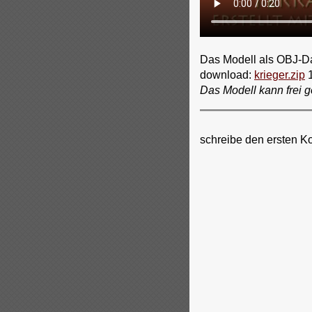
Das Modell als OBJ-Da
download:
krieger.zip
1
Das Modell kann frei g
schreibe den ersten K