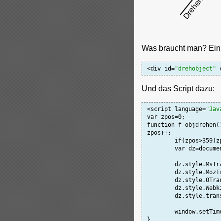
Was braucht man? Ein
<div id=
"drehobject"
 
Und das Script dazu:
<script language=
"Jav
var zpos=0;

function f_objdrehen()
zpos++;

	if(zpos>359)zpos=0;

	var dz=docum
	dz.style.MsTr
	dz.style.Moz
	dz.style.OTra
	dz.style.Web
	dz.style.tran
	window.setTim
}
