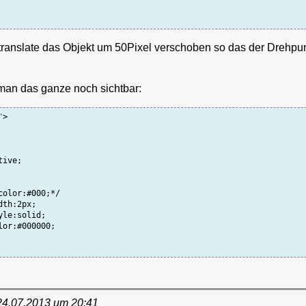
t translate das Objekt um 50Pixel verschoben so das der Drehp
an das ganze noch sichtbar:
"
>

le:solid;

or:#000000;

24.07.2013 um 20:41