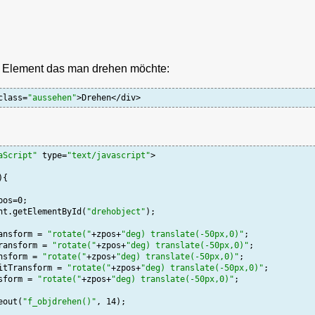
 Element das man drehen möchte:
class=
"aussehen"
aScript"
 type=
"text/javascript"
>

{

ent.getElementById(
"drehobject"
);

ansform = 
"rotate("
+zpos+
"deg) translate(-50px,0)"
;

Transform = 
"rotate("
+zpos+
"deg) translate(-50px,0)"
;

nsform = 
"rotate("
+zpos+
"deg) translate(-50px,0)"
;

kitTransform = 
"rotate("
+zpos+
"deg) translate(-50px,0)"
;

sform = 
"rotate("
+zpos+
"deg) translate(-50px,0)"
;

eout(
"f_objdrehen()"
, 14);
