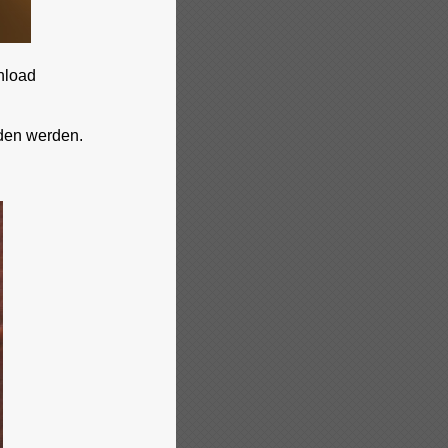
nload
den werden.