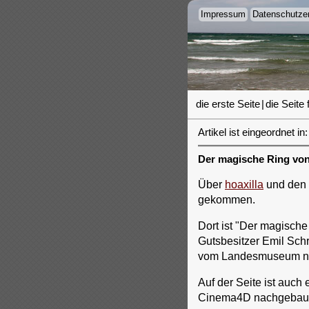
Impressum
Datenschutzer
die erste Seite
|
die Seite 
Artikel ist eingeordnet in:
Der magische Ring von
Über
hoaxilla
und den
gekommen.
Dort ist "Der magische
Gutsbesitzer Emil Sch
vom Landesmuseum n
Auf der Seite ist auch
Cinema4D nachgebaut