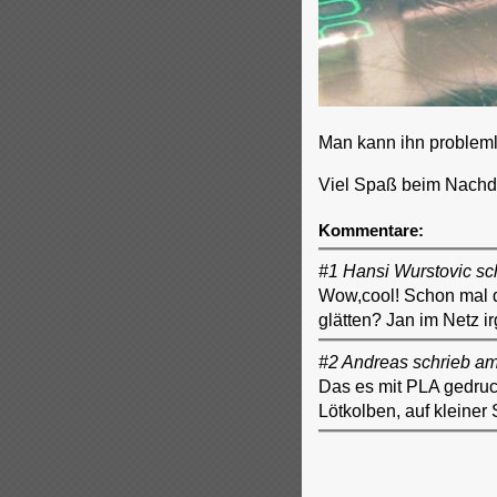
Man kann ihn probleml
Viel Spaß beim Nachd
Kommentare:
#1 Hansi Wurstovic sc
Wow,cool! Schon mal d
glätten? Jan im Netz i
#2 Andreas schrieb a
Das es mit PLA gedruck
Lötkolben, auf kleiner