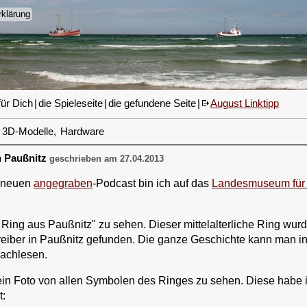
klärung
für Dich
|
die Spieleseite
|
die gefundene Seite
|
August Linktipp
3D-Modelle
,
Hardware
 Paußnitz
geschrieben am 27.04.2013
 neuen
angegraben
-Podcast bin ich auf das
Landesmuseum für 
 Ring aus Paußnitz" zu sehen. Dieser mittelalterliche Ring wu
reiber in Paußnitz gefunden. Die ganze Geschichte kann man i
achlesen.
 ein Foto von allen Symbolen des Ringes zu sehen. Diese habe ich
: