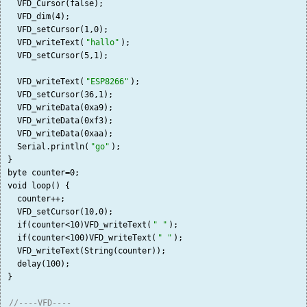
  VFD_Cursor(false);

  VFD_dim(4);

  VFD_setCursor(1,0);

  VFD_writeText(
"hallo"
);

  VFD_setCursor(5,1);

  VFD_writeText(
"ESP8266"
);

  VFD_setCursor(36,1);

  VFD_writeData(0xa9);

  VFD_writeData(0xf3);

  VFD_writeData(0xaa);

  Serial.println(
"go"
);

}

byte counter=0;

void loop() {

  counter++;

  VFD_setCursor(10,0);

  if(counter<10)VFD_writeText(
" "
);

  if(counter<100)VFD_writeText(
" "
);

  VFD_writeText(String(counter));

  delay(100);

}

//----VFD----