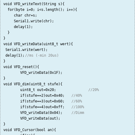
void VFD_writeText(String s){

  for(byte i=0; i<s.length(); i++){ 

     char chr=s
;

     Serial1.write(chr);

     delay(1);

  }

}

void VFD_writeData(uint8_t wert){

 Serial1.write(wert);

 delay(1);
//ms (-min 20us)
}

void VFD_reset(){

	VFD_writeData(0x1F);

}

void VFD_dim(uint8_t stufe){

	uint8_t out=0x20;		
//20%
	if(stufe==2)out=0x40;	
//40%
	if(stufe==3)out=0x60;	
//60%
	if(stufe==4)out=0xff;	
//100%
	VFD_writeData(0x04);	
//Dimm
	VFD_writeData(out);	

}

void VFD_Cursor(bool an){
