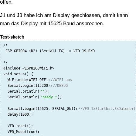
offen.
J1 und J3 habe ich am Display geschlossen, damit kann
man das Display mit 15625 Baud ansprechen.
Test-sketch
/*

 ESP GPIO04 (D2) (Serial1 TX) -> VFD_19 RXD

*/

#include <ESP8266WiFi.h>

void setup() {

  WiFi.mode(WIFI_OFF);
//WIFI aus
  Serial.begin(115200);
//DEBUG
  Serial.println(
""
);

  Serial.println(
"ready."
);

  Serial1.begin(15625, SERIAL_8N1);
//VFD 1xStartbit,8xDatenbit
  delay(1000);

  VFD_reset();

  VFD_Mode(true);
