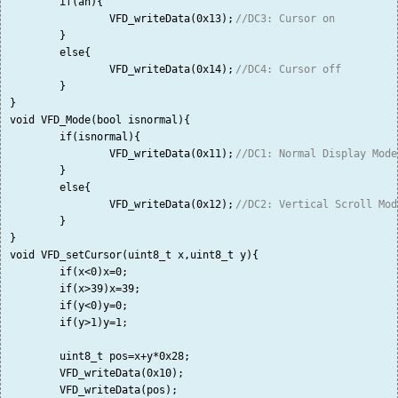
	if(an){

		VFD_writeData(0x13);
//DC3: Cursor on
	}

	else{

		VFD_writeData(0x14);
//DC4: Cursor off
	}

}

void VFD_Mode(bool isnormal){

	if(isnormal){

		VFD_writeData(0x11);
//DC1: Normal Display Mode
	}

	else{

		VFD_writeData(0x12);
//DC2: Vertical Scroll Mod
	}

}

void VFD_setCursor(uint8_t x,uint8_t y){

	if(x<0)x=0;

	if(x>39)x=39;

	if(y<0)y=0;

	if(y>1)y=1;

	uint8_t pos=x+y*0x28;

	VFD_writeData(0x10);

	VFD_writeData(pos);
