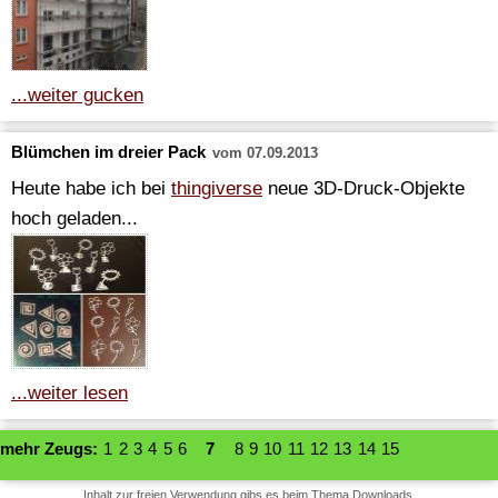
...weiter gucken
Blümchen im dreier Pack
vom 07.09.2013
Heute habe ich bei
thingiverse
neue 3D-Druck-Objekte
hoch geladen...
...weiter lesen
mehr Zeugs:
1
2
3
4
5
6
7
8
9
10
11
12
13
14
15
Inhalt zur freien Verwendung gibs es beim Thema
Downloads
.