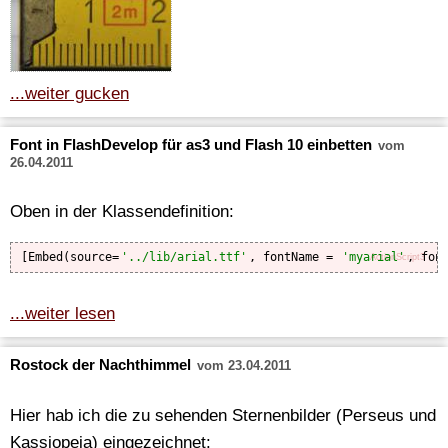
...weiter gucken
Font in FlashDevelop für as3 und Flash 10 einbetten
vom
26.04.2011
Oben in der Klassendefinition:
[Embed(source=
'../lib/arial.ttf'
, fontName = 
'myarial'
, fon
ActionScript3
...weiter lesen
Rostock der Nachthimmel
vom 23.04.2011
Hier hab ich die zu sehenden Sternenbilder (Perseus und
Kassiopeia) eingezeichnet: